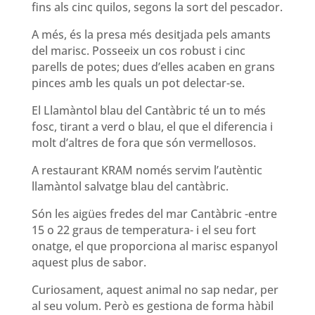
fins als cinc quilos, segons la sort del pescador.
A més, és la presa més desitjada pels amants
del marisc. Posseeix un cos robust i cinc
parells de potes; dues d’elles acaben en grans
pinces amb les quals un pot delectar-se.
El Llamàntol blau del Cantàbric té un to més
fosc, tirant a verd o blau, el que el diferencia i
molt d’altres de fora que són vermellosos.
A restaurant KRAM només servim l’autèntic
llamàntol salvatge blau del cantàbric.
Són les aigües fredes del mar Cantàbric -entre
15 o 22 graus de temperatura- i el seu fort
onatge, el que proporciona al marisc espanyol
aquest plus de sabor.
Curiosament, aquest animal no sap nedar, per
al seu volum. Però es gestiona de forma hàbil