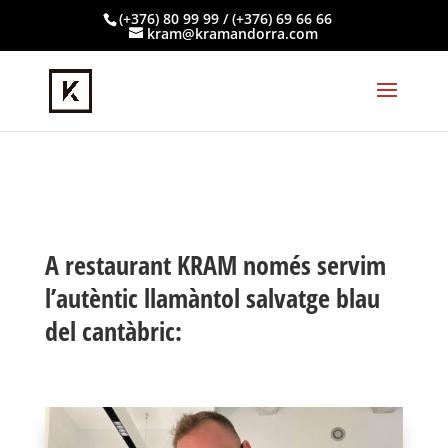
(+376) 80 99 99 / (+376) 69 66 66
kram@kramandorra.com
A restaurant KRAM només servim
l’autèntic llamàntol salvatge blau
del cantàbric: